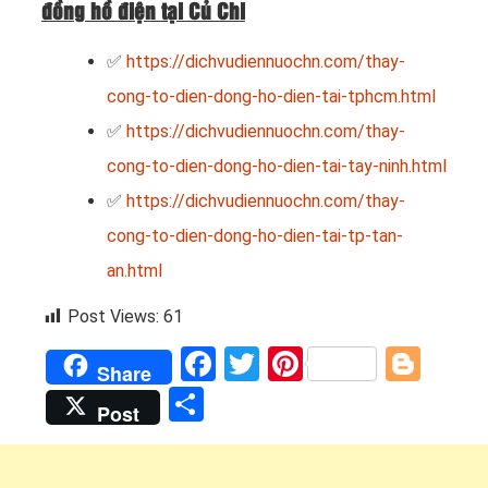
đồng hồ điện tại Củ Chi
✅
https://dichvudiennuochn.com/thay-
cong-to-dien-dong-ho-dien-tai-tphcm.html
✅
https://dichvudiennuochn.com/thay-
cong-to-dien-dong-ho-dien-tai-tay-ninh.html
✅
https://dichvudiennuochn.com/thay-
cong-to-dien-dong-ho-dien-tai-tp-tan-
an.html
Post Views:
61
Facebook
Twitter
Pinterest
Blog
Share
Share
Post