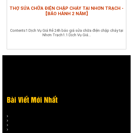
THỢ SỬA CHỮA ĐIỆN CHẬP CHÁY TẠI NHƠN TRẠCH -
【BẢO HÀNH 2 NĂM】
Contents1 Dịch Vụ Giá Rẻ 24h báo giá sửa chữa điện chập cháy tại
Nhơn Trạch1.1 Dịch Vụ Giá...
Bài Viết Mới Nhất