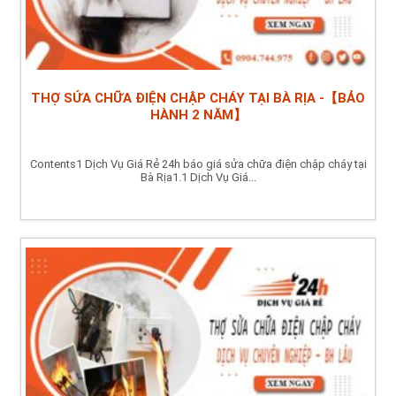
THỢ SỬA CHỮA ĐIỆN CHẬP CHÁY TẠI BÀ RỊA -【BẢO
HÀNH 2 NĂM】
Contents1 Dịch Vụ Giá Rẻ 24h báo giá sửa chữa điện chập cháy tại
Bà Rịa1.1 Dịch Vụ Giá...