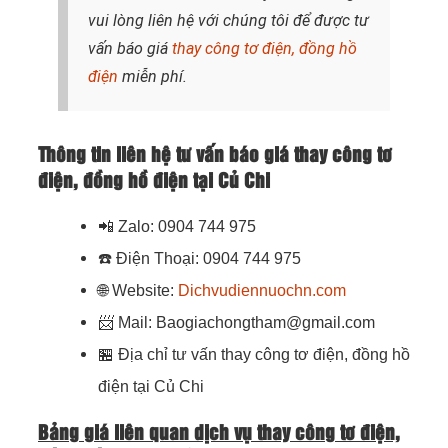
vui lòng liên hệ với chúng tôi để được tư
vấn báo giá
thay công tơ điện, đồng hồ
điện
miễn phí.
Thông tin liên hệ tư vấn báo giá thay công tơ
điện, đồng hồ điện tại Củ Chi
📲
Zalo: 0904 744 975
☎️
Điện Thoại
: 0904 744 975
🌐
Website:
Dichvudiennuochn.com
📨
Mail: Baogiachongtham@gmail.com
🏪
Địa chỉ tư vấn thay công tơ điện, đồng hồ
điện tại Củ Chi
Bảng giá liên quan dịch vụ thay công tơ điện,