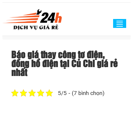
Togg
navig
Báo giá thay công tơ điện,
đồng hồ điện tại Củ Chi giá rẻ
nhất
5/5 - (7 bình chọn)