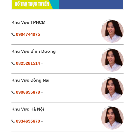
HỔ TRỢ TRỰC TUYẾN
Khu Vực TPHCM
0904744975
-
Khu Vực Bình Dương
0825281514
-
Khu Vực Đồng Nai
0906655679
-
Khu Vực Hà Nội
0934655679
-