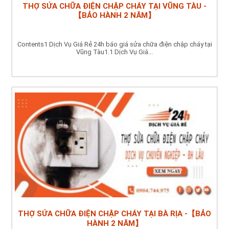
THỢ SỬA CHỮA ĐIỆN CHẬP CHÁY TẠI VŨNG TÀU -
【BẢO HÀNH 2 NĂM】
Contents1 Dịch Vụ Giá Rẻ 24h báo giá sửa chữa điện chập cháy tại
Vũng Tàu1.1 Dịch Vụ Giá...
THỢ SỬA CHỮA ĐIỆN CHẬP CHÁY TẠI BÀ RỊA -【BẢO
HÀNH 2 NĂM】