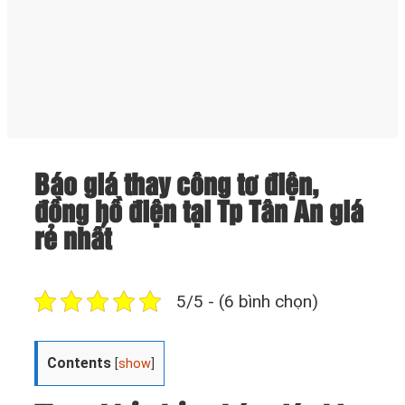
Báo giá thay công tơ điện,
đồng hồ điện tại Tp Tân An giá
rẻ nhất
5/5 - (6 bình chọn)
Contents
[
show
]