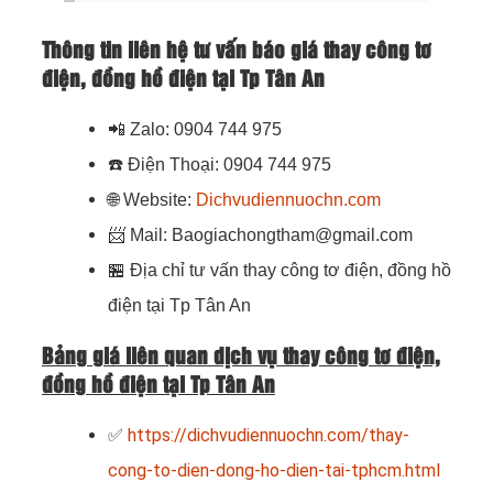
Thông tin liên hệ tư vấn báo giá thay công tơ
điện, đồng hồ điện tại Tp Tân An
📲
Zalo: 0904 744 975
☎️
Điện Thoại
: 0904 744 975
🌐
Website:
Dichvudiennuochn.com
📨
Mail: Baogiachongtham@gmail.com
🏪
Địa chỉ tư vấn thay công tơ điện, đồng hồ
điện tại Tp Tân An
Bảng giá liên quan dịch vụ thay công tơ điện,
đồng hồ điện tại Tp Tân An
✅
https://dichvudiennuochn.com/thay-
cong-to-dien-dong-ho-dien-tai-tphcm.html