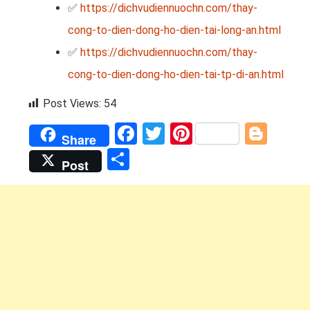
✅
https://dichvudiennuochn.com/thay-
cong-to-dien-dong-ho-dien-tai-long-an.html
✅
https://dichvudiennuochn.com/thay-
cong-to-dien-dong-ho-dien-tai-tp-di-an.html
Post Views:
54
Facebook
Twitter
Pinterest
Blog
Share
Share
Post