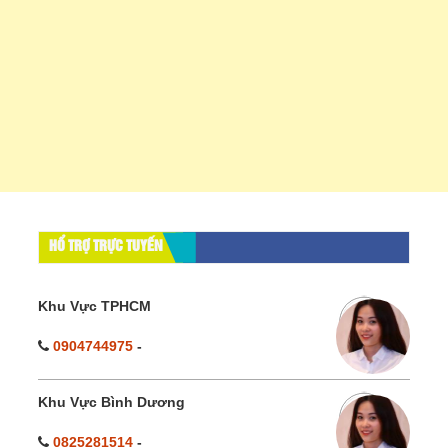
HỔ TRỢ TRỰC TUYẾN
Khu Vực TPHCM
0904744975
-
Khu Vực Bình Dương
0825281514
-