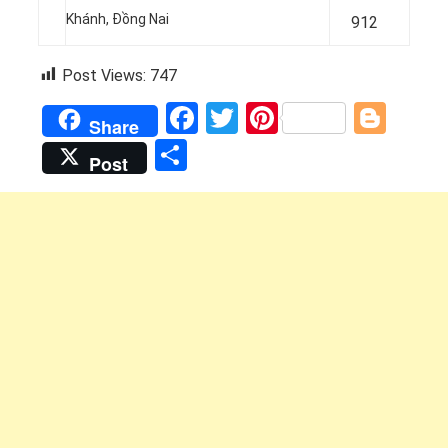
Khánh, Đồng Nai
912
Post Views:
747
Facebook
Twitter
Pinterest
Blog
Share
Share
Post