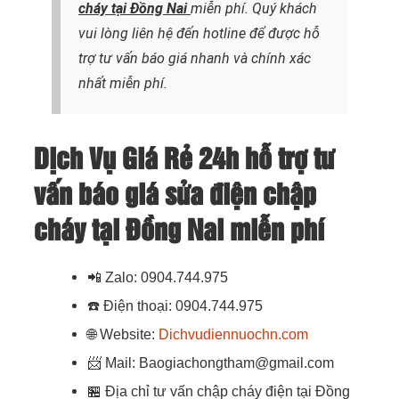
cháy
tại Đồng Nai
miễn phí. Quý khách
vui lòng liên hệ đến hotline để được hỗ
trợ tư vấn báo giá nhanh và chính xác
nhất
miễn phí.
Dịch Vụ Giá Rẻ 24h hỗ trợ tư
vấn báo giá sửa điện chập
cháy tại Đồng Nai miễn phí
📲
Zalo: 0904.744.975
☎️
Điện thoại: 0904.744.975
🌐
Website:
Dichvudiennuochn.com
📨
Mail: Baogiachongtham@gmail.com
🏪
Địa chỉ tư vấn chập cháy điện tại Đồng