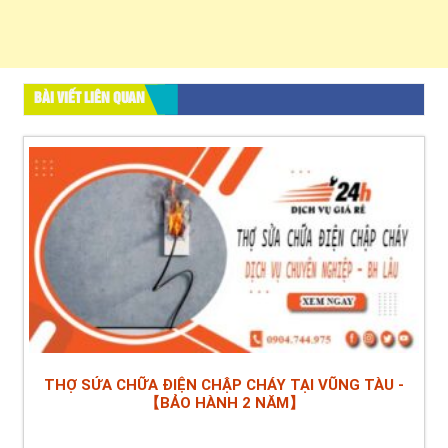
BÀI VIẾT LIÊN QUAN
THỢ SỬA CHỮA ĐIỆN CHẬP CHÁY TẠI VŨNG TÀU -
【BẢO HÀNH 2 NĂM】