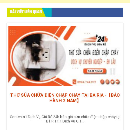
BÀI VIẾT LIÊN QUAN
THỢ SỬA CHỮA ĐIỆN CHẬP CHÁY TẠI BÀ RỊA -【BẢO
HÀNH 2 NĂM】
Contents1 Dịch Vụ Giá Rẻ 24h báo giá sửa chữa điện chập cháy tại
Bà Rịa1.1 Dịch Vụ Giá...