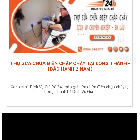
THỢ SỬA CHỮA ĐIỆN CHẬP CHÁY TẠI LONG THÀNH -
【BẢO HÀNH 2 NĂM】
Contents1 Dịch Vụ Giá Rẻ 24h báo giá sửa chữa điện chập cháy tại
Long Thành1.1 Dịch Vụ Giá...