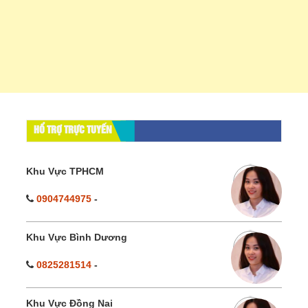
HỔ TRỢ TRỰC TUYẾN
Khu Vực TPHCM
0904744975
-
Khu Vực Bình Dương
0825281514
-
Khu Vực Đồng Nai