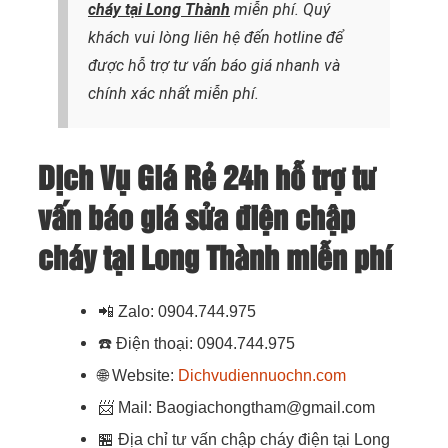
cháy
tại Long Thành
miễn phí. Quý
khách vui lòng liên hệ đến hotline để
được hỗ trợ tư vấn báo giá nhanh và
chính xác nhất
miễn phí.
Dịch Vụ Giá Rẻ 24h hỗ trợ tư
vấn báo giá sửa điện chập
cháy tại Long Thành miễn phí
📲
Zalo: 0904.744.975
☎️
Điện thoại: 0904.744.975
🌐
Website:
Dichvudiennuochn.com
📨
Mail: Baogiachongtham@gmail.com
🏪
Địa chỉ tư vấn chập cháy điện tại Long