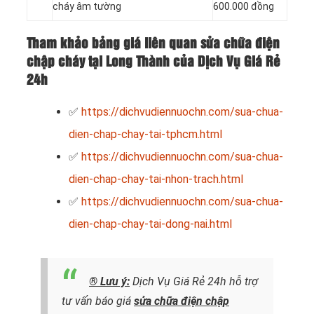
cháy âm tường
600.000 đồng
Tham khảo bảng giá liên quan sửa chữa điện
chập cháy tại Long Thành của Dịch Vụ Giá Rẻ
24h
✅
https://dichvudiennuochn.com/sua-chua-
dien-chap-chay-tai-tphcm.html
✅
https://dichvudiennuochn.com/sua-chua-
dien-chap-chay-tai-nhon-trach.html
✅
https://dichvudiennuochn.com/sua-chua-
dien-chap-chay-tai-dong-nai.html
® Lưu ý:
Dịch Vụ Giá Rẻ 24h hỗ trợ
tư vấn báo giá
sửa chữa điện chập