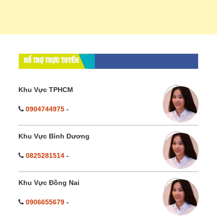
HỔ TRỢ TRỰC TUYẾN
Khu Vực TPHCM
0904744975
-
Khu Vực Bình Dương
0825281514
-
Khu Vực Đồng Nai
0906655679
-