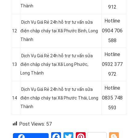
Thành
912
Hotline
Dịch Vụ Giá Rẻ 24h hỗ trợ tư vấn sửa
0
904 706
12
điện chập cháy tại Xã Phước Bình, Long
Thành
588
Hotline
Dịch Vụ Giá Rẻ 24h hỗ trợ tư vấn sửa
0932 377
13
điện chập cháy tại Xã Long Phước,
Long Thành
972
Hotline
Dịch Vụ Giá Rẻ 24h hỗ trợ tư vấn sửa
0835 748
14
điện chập cháy tại Xã Phước Thái, Long
Thành
593
Post Views:
57
Facebook
Twitter
Pinterest
Blog