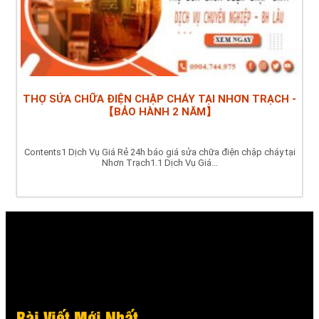
THỢ SỬA CHỮA ĐIỆN CHẬP CHÁY TẠI NHƠN TRẠCH -
【BẢO HÀNH 2 NĂM】
Contents1 Dịch Vụ Giá Rẻ 24h báo giá sửa chữa điện chập cháy tại
Nhơn Trạch1.1 Dịch Vụ Giá...