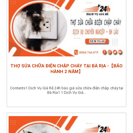
THỢ SỬA CHỮA ĐIỆN CHẬP CHÁY TẠI BÀ RỊA -【BẢO
HÀNH 2 NĂM】
Contents1 Dịch Vụ Giá Rẻ 24h báo giá sửa chữa điện chập cháy tại
Bà Rịa1.1 Dịch Vụ Giá...