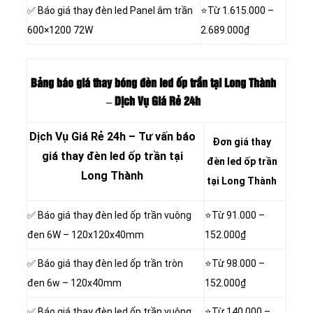
✅ Báo giá thay đèn led Panel âm trần
⭐Từ
1.615.000 –
600×1200 72W
2.689.000₫
Bảng báo giá thay bóng đèn led ốp trần tại Long Thành
– Dịch Vụ Giá Rẻ 24h
Dịch Vụ Giá Rẻ 24h – Tư vấn báo
Đơn giá thay
giá thay đèn led ốp trần tại
đèn led ốp trần
Long Thành
tại Long Thành
✅ Báo giá thay đèn led ốp trần vuông
⭐Từ
91.000 –
đen 6W – 120x120x40mm
152.000₫
✅ Báo giá thay đèn led ốp trần tròn
⭐Từ
98.000 –
đen 6w – 120x40mm
152.000₫
✅ Báo giá thay đèn led ốp trần vuông
⭐Từ
140.000 –