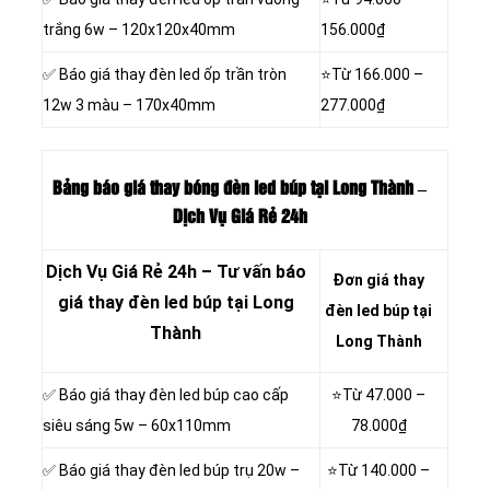
trắng 6w – 120x120x40mm
156.000₫
✅ Báo giá thay đèn led ốp trần tròn
⭐Từ
166.000 –
12w 3 màu – 170x40mm
277.000₫
Bảng báo giá thay bóng đèn led búp tại Long Thành –
Dịch Vụ Giá Rẻ 24h
Dịch Vụ Giá Rẻ 24h – Tư vấn báo
Đơn giá thay
giá thay đèn led búp tại Long
đèn led búp tại
Thành
Long Thành
✅ Báo giá thay đèn led búp cao cấp
⭐Từ
47.000 –
siêu sáng 5w – 60x110mm
78.000₫
✅ Báo giá thay đèn led búp trụ 20w –
⭐Từ
140.000 –