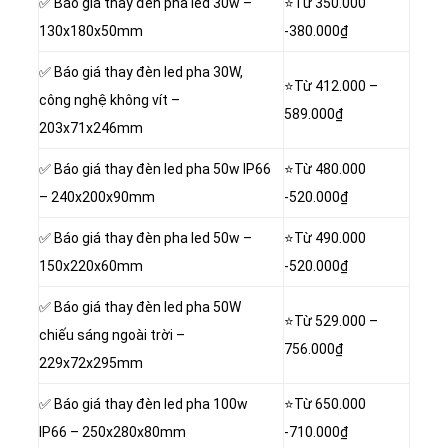
✅ Báo giá thay đèn pha led 30w –
⭐Từ 350.000
130x180x50mm
-380.000₫
✅ Báo giá thay đèn led pha 30W,
⭐Từ 412.000 –
công nghệ không vít –
589.000₫
203x71x246mm
✅ Báo giá thay đèn led pha 50w IP66
⭐Từ 480.000
– 240x200x90mm
-520.000₫
✅ Báo giá thay đèn pha led 50w –
⭐Từ 490.000
150x220x60mm
-520.000₫
✅ Báo giá thay đèn led pha 50W
⭐Từ 529.000 –
chiếu sáng ngoài trời –
756.000₫
229x72x295mm
✅ Báo giá thay đèn led pha 100w
⭐Từ 650.000
IP66 – 250x280x80mm
-710.000₫