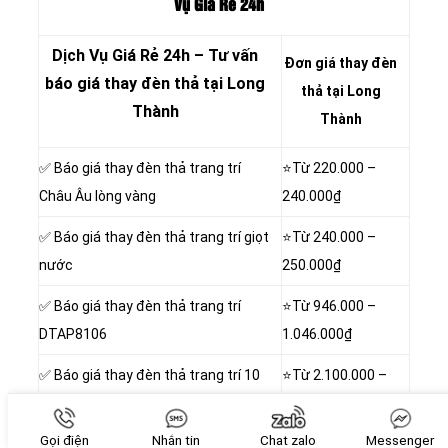
Vụ Giá Rẻ 24h
Dịch Vụ Giá Rẻ 24h – Tư vấn
Đơn giá thay đèn
báo giá thay đèn thả tại Long
thả tại Long
Thành
Thành
✅ Báo giá thay đèn thả trang trí
⭐Từ 220.000 –
Châu Âu lòng vàng
240.000₫
✅ Báo giá thay đèn thả trang trí giọt
⭐Từ 240.000 –
nước
250.000₫
✅ Báo giá thay đèn thả trang trí
⭐Từ 946.000 –
DTAP8106
1.046.000₫
✅ Báo giá thay đèn thả trang trí 10
⭐Từ 2.100.000 –
bóng
2.400.000₫
Gọi điện
Nhắn tin
Chat zalo
Messenger
✅ Báo giá thay đèn thả
⭐Từ 2.412.000 –