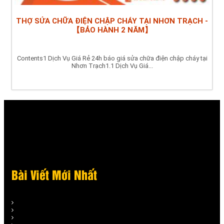
THỢ SỬA CHỮA ĐIỆN CHẬP CHÁY TẠI NHƠN TRẠCH -
【BẢO HÀNH 2 NĂM】
Contents1 Dịch Vụ Giá Rẻ 24h báo giá sửa chữa điện chập cháy tại
Nhơn Trạch1.1 Dịch Vụ Giá...
Bài Viết Mới Nhất