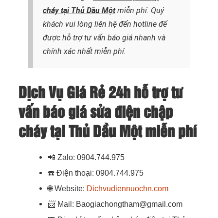
cháy
tại Thủ Dầu Một
miễn phí. Quý
khách vui lòng liên hệ đến hotline để
được hỗ trợ tư vấn báo giá nhanh và
chính xác nhất
miễn phí.
Dịch Vụ Giá Rẻ 24h hỗ trợ tư
vấn báo giá sửa điện chập
cháy tại Thủ Dầu Một miễn phí
📲
Zalo: 0904.744.975
☎️
Điện thoại: 0904.744.975
🌐
Website:
Dichvudiennuochn.com
📨
Mail: Baogiachongtham@gmail.com