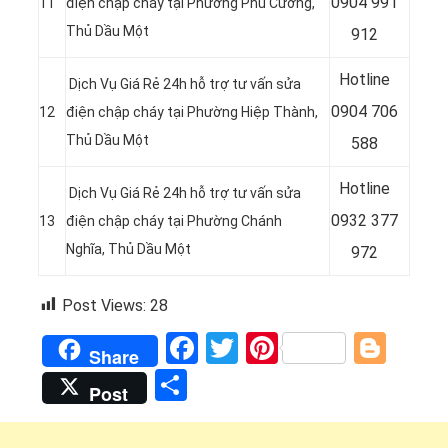
0904 991
11
điện chập cháy tại Phường Phú Cường
,
Thủ Dầu Một
912
Hotline
Dịch Vụ Giá Rẻ 24h hỗ trợ tư vấn sửa
0
904 706
12
điện chập cháy tại Phường Hiệp Thành
,
Thủ Dầu Một
588
Hotline
Dịch Vụ Giá Rẻ 24h hỗ trợ tư vấn sửa
0932 377
13
điện chập cháy tại Phường Chánh
Nghĩa
, Thủ Dầu Một
972
Post Views:
28
Facebook
Twitter
Pinterest
Blog
Share
Share
Post