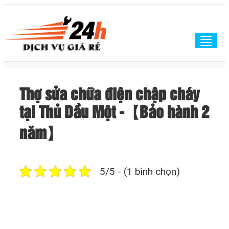
Togg
navig
Thợ sửa chữa điện chập cháy
tại Thủ Dầu Một -【Bảo hành 2
năm】
5/5 - (1 bình chọn)