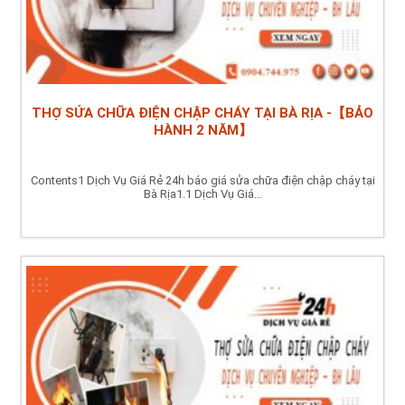
THỢ SỬA CHỮA ĐIỆN CHẬP CHÁY TẠI BÀ RỊA -【BẢO
HÀNH 2 NĂM】
Contents1 Dịch Vụ Giá Rẻ 24h báo giá sửa chữa điện chập cháy tại
Bà Rịa1.1 Dịch Vụ Giá...