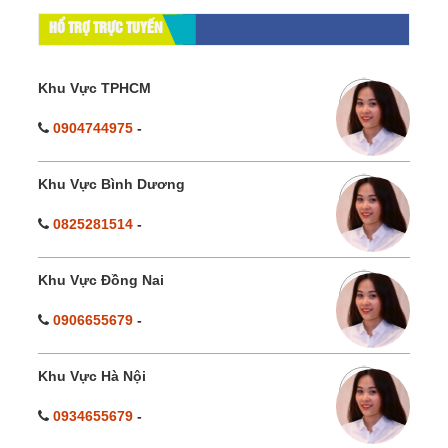
HỔ TRỢ TRỰC TUYẾN
Khu Vực TPHCM
0904744975
-
Khu Vực Bình Dương
0825281514
-
Khu Vực Đồng Nai
0906655679
-
Khu Vực Hà Nội
0934655679
-