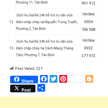
Phường 11, Tân Bình
991 912
Hotline
Dịch Vụ Giá Rẻ 24h hỗ trợ tư vấn sửa
0
904
12
điện chập cháy tại Nguyễn Trọng Tuyển,
Phường 2, Tân Bình
706 588
Hotline
Dịch Vụ Giá Rẻ 24h hỗ trợ tư vấn sửa
0932
13
điện chập cháy tại Cách Mạng Tháng
Tám, Phường 7, Tân Bình
377 972
Post Views:
221
Facebook
Twitter
Pinterest
Blog
Share
Share
Post