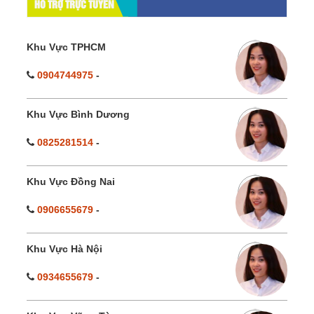
HỔ TRỢ TRỰC TUYẾN
Khu Vực TPHCM
0904744975
-
Khu Vực Bình Dương
0825281514
-
Khu Vực Đồng Nai
0906655679
-
Khu Vực Hà Nội
0934655679
-