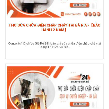
THỢ SỬA CHỮA ĐIỆN CHẬP CHÁY TẠI BÀ RỊA -【BẢO
HÀNH 2 NĂM】
Contents1 Dịch Vụ Giá Rẻ 24h báo giá sửa chữa điện chập cháy tại
Bà Rịa1.1 Dịch Vụ Giá...