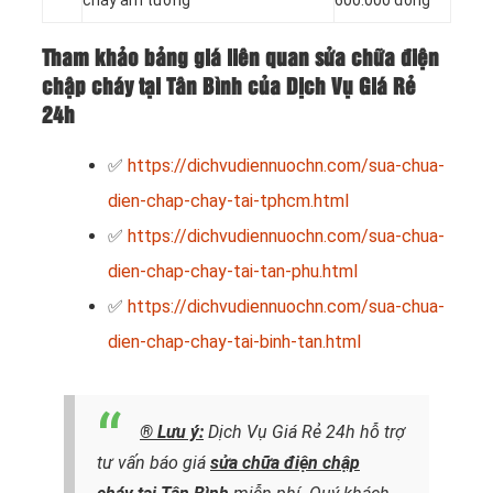
Tham khảo bảng giá liên quan sửa chữa điện
chập cháy tại Tân Bình của Dịch Vụ Giá Rẻ
24h
✅
https://dichvudiennuochn.com/sua-chua-
dien-chap-chay-tai-tphcm.html
✅
https://dichvudiennuochn.com/sua-chua-
dien-chap-chay-tai-tan-phu.html
✅
https://dichvudiennuochn.com/sua-chua-
dien-chap-chay-tai-binh-tan.html
® Lưu ý:
Dịch Vụ Giá Rẻ 24h hỗ trợ
tư vấn báo giá
sửa chữa điện chập