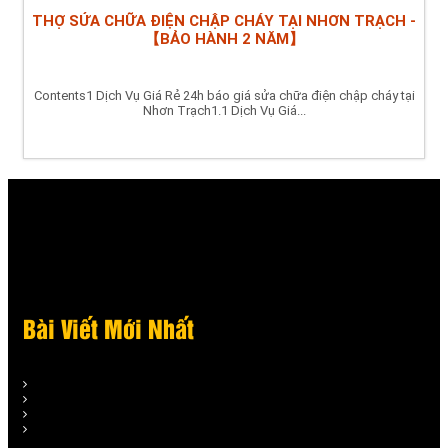
THỢ SỬA CHỮA ĐIỆN CHẬP CHÁY TẠI NHƠN TRẠCH -
【BẢO HÀNH 2 NĂM】
Contents1 Dịch Vụ Giá Rẻ 24h báo giá sửa chữa điện chập cháy tại
Nhơn Trạch1.1 Dịch Vụ Giá...
Bài Viết Mới Nhất