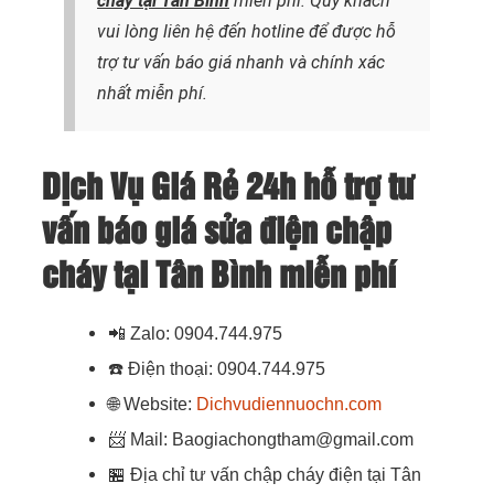
cháy
tại Tân Bình
miễn phí. Quý khách
vui lòng liên hệ đến hotline để được hỗ
trợ tư vấn báo giá nhanh và chính xác
nhất
miễn phí.
Dịch Vụ Giá Rẻ 24h hỗ trợ tư
vấn báo giá sửa điện chập
cháy tại Tân Bình miễn phí
📲
Zalo: 0904.744.975
☎️
Điện thoại: 0904.744.975
🌐
Website:
Dichvudiennuochn.com
📨
Mail: Baogiachongtham@gmail.com
🏪
Địa chỉ tư vấn chập cháy điện tại Tân