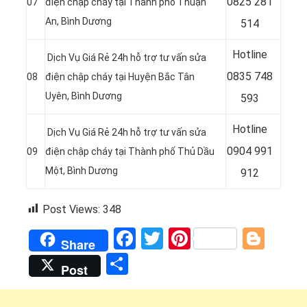
0
825 281
07
điện chập cháy tại
Thành phố Thuận
An, Bình Dương
514
Hotline
Dịch Vụ Giá Rẻ 24h hỗ trợ tư vấn sửa
0
835 748
08
điện chập cháy tại
Huyện Bắc Tân
Uyên, Bình Dương
593
Hotline
Dịch Vụ Giá Rẻ 24h hỗ trợ tư vấn sửa
0
904 991
09
điện chập cháy tại
Thành phố Thủ Dầu
Một, Bình Dương
912
Post Views:
348
Facebook
Twitter
Pinterest
Blog
Share
Share
Post