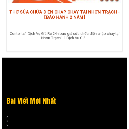
THỢ SỬA CHỮA ĐIỆN CHẬP CHÁY TẠI NHƠN TRẠCH -
【BẢO HÀNH 2 NĂM】
Contents1 Dịch Vụ Giá Rẻ 24h báo giá sửa chữa điện chập cháy tại
Nhơn Trạch1.1 Dịch Vụ Giá...
Bài Viết Mới Nhất