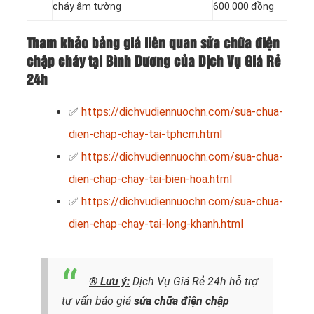
cháy âm tường
600.000 đồng
Tham khảo bảng giá liên quan sửa chữa điện
chập cháy tại Bình Dương của Dịch Vụ Giá Rẻ
24h
✅
https://dichvudiennuochn.com/sua-chua-
dien-chap-chay-tai-tphcm.html
✅
https://dichvudiennuochn.com/sua-chua-
dien-chap-chay-tai-bien-hoa.html
✅
https://dichvudiennuochn.com/sua-chua-
dien-chap-chay-tai-long-khanh.html
® Lưu ý:
Dịch Vụ Giá Rẻ 24h hỗ trợ
tư vấn báo giá
sửa chữa điện chập