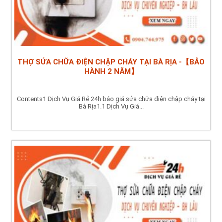
THỢ SỬA CHỮA ĐIỆN CHẬP CHÁY TẠI BÀ RỊA -【BẢO
HÀNH 2 NĂM】
Contents1 Dịch Vụ Giá Rẻ 24h báo giá sửa chữa điện chập cháy tại
Bà Rịa1.1 Dịch Vụ Giá...