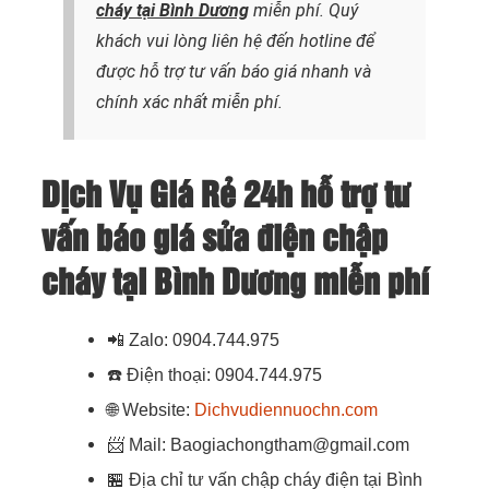
cháy
tại Bình Dương
miễn phí. Quý
khách vui lòng liên hệ đến hotline để
được hỗ trợ tư vấn báo giá nhanh và
chính xác nhất
miễn phí.
Dịch Vụ Giá Rẻ 24h hỗ trợ tư
vấn báo giá sửa điện chập
cháy tại Bình Dương miễn phí
📲
Zalo: 0904.744.975
☎️
Điện thoại: 0904.744.975
🌐
Website:
Dichvudiennuochn.com
📨
Mail: Baogiachongtham@gmail.com
🏪
Địa chỉ tư vấn chập cháy điện tại Bình