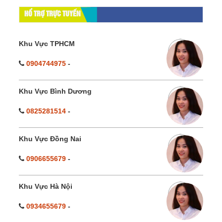
HỔ TRỢ TRỰC TUYẾN
Khu Vực TPHCM
0904744975
-
Khu Vực Bình Dương
0825281514
-
Khu Vực Đồng Nai
0906655679
-
Khu Vực Hà Nội
0934655679
-