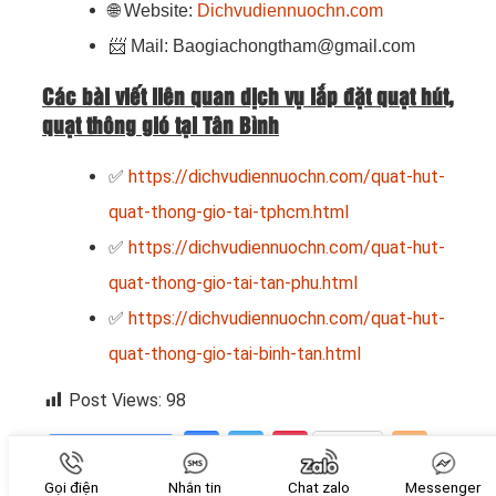
🌐
Website:
Dichvudiennuochn.com
📨
Mail: Baogiachongtham@gmail.com
Các bài viết liên quan dịch vụ lắp đặt quạt hút,
quạt thông gió tại Tân Bình
✅
https://dichvudiennuochn.com/quat-hut-
quat-thong-gio-tai-tphcm.html
✅
https://dichvudiennuochn.com/quat-hut-
quat-thong-gio-tai-tan-phu.html
✅
https://dichvudiennuochn.com/quat-hut-
quat-thong-gio-tai-binh-tan.html
Post Views:
98
Facebook
Twitter
Pinterest
Blog
Share
Share
Gọi điện
Nhắn tin
Chat zalo
Messenger