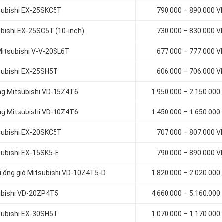
tsubishi EX-25SKC5T
790.000 – 890.000 
ubishi EX-25SC5T (10-inch)
730.000 – 830.000 
 Mitsubishi V-V-20SL6T
677.000 – 777.000 
tsubishi EX-25SH5T
606.000 – 706.000 
ống Mitsubishi VD-15Z4T6
1.950.000 – 2.150.000
ống Mitsubishi VD-10Z4T6
1.450.000 – 1.650.000
tsubishi EX-20SKC5T
707.000 – 807.000 
subishi EX-15SK5-E
790.000 – 890.000 
ối ống gió Mitsubishi VD-10Z4T5-D
1.820.000 – 2.020.000
subishi VD-20ZP4T5
4.660.000 – 5.160.000
tsubishi EX-30SH5T
1.070.000 – 1.170.000