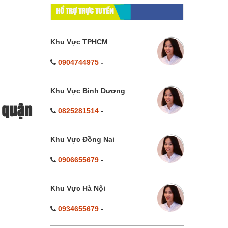
%
HỔ TRỢ TRỰC TUYẾN
Khu Vực TPHCM
0904744975
-
Khu Vực Bình Dương
i quận
0825281514
-
Khu Vực Đồng Nai
0906655679
-
Khu Vực Hà Nội
0934655679
-