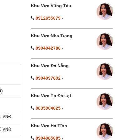
Khu Vực Vũng Tàu
0912655679
-
Khu Vực Nha Trang
0904942786
-
Khu Vực Đà Nẵng
0904997692
-
Đ)
Khu Vực Tp Đà Lạt
0835904625
-
00 VNĐ
Khu Vực Hà Tĩnh
00 VNĐ
0904985685
-