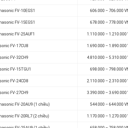
Panasonic FV-10EGS1
606.000 – 706.000 
Panasonic FV-15EGS1
678.000 – 778.000 
Panasonic FV-25AUF1
1.110.000 – 1.210.000
asonic FV-17CU8
1.690.000 – 1.890.000
asonic FV-32CH9
4.810.000 – 5.310.000
nasonic FV-15TGU1
698.000 – 798.000 
asonic FV-24CD8
2.110.000 – 2.310.000
asonic FV-27CH9
3.390.000 – 3.690.000
anasonic FV-20AU9 (1 chiều)
544.000 – 644.000 
nasonic FV-20RL7 (2 chiều)
1.170.000 – 1.270.000
anasonic FV-25AU9 (1 chiều)
658.000 – 758.000 