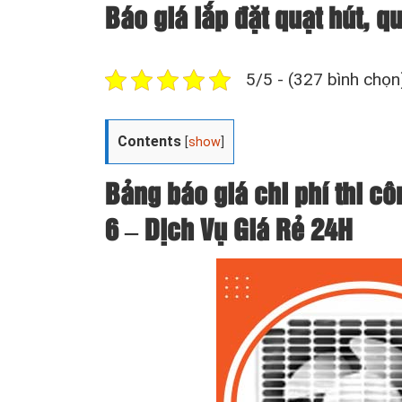
Báo giá lắp đặt quạt hút, q
5/5 - (327 bình chọn
Contents
[
show
]
Bảng báo giá chi phí thi cô
6 – Dịch Vụ Giá Rẻ 24H