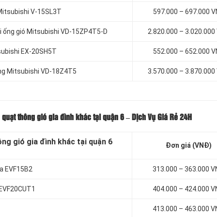
 Mitsubishi V-15SL3T
597.000 – 697.000 
ối ống gió Mitsubishi VD-15ZP4T5-D
2.820.000 – 3.020.000
tsubishi EX-20SH5T
552.000 – 652.000 
ống Mitsubishi VD-18Z4T5
3.570.000 – 3.870.000
, quạt thông gió gia đình khác tại quận 6 – Dịch Vụ Giá Rẻ 24H
ng gió gia đình khác tại quận 6
Đơn giá (VNĐ)
ioa EVF15B2
313.000 – 363.000 
oa EVF20CUT1
404.000 – 424.000 
413.000 – 463.000 