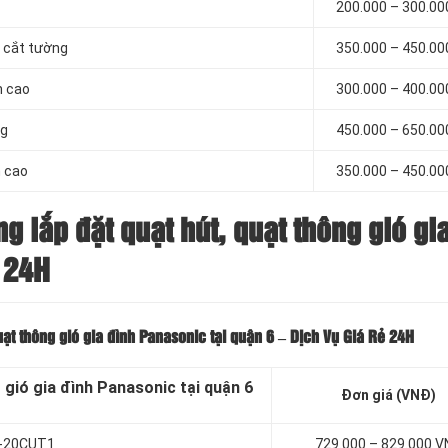
200.000 – 300.0
ó cắt tường
350.000 – 450.0
h cao
300.000 – 400.0
ng
450.000 – 650.0
h cao
350.000 – 450.0
ng lắp đặt quạt hút, quạt thông gió gi
ẻ 24H
quạt thông gió gia đình Panasonic tại quận 6 – Dịch Vụ Giá Rẻ 24H
 gió gia đình Panasonic tại quận 6
Đơn giá (VNĐ)
FV-20CUT1
729.000 – 829.000 