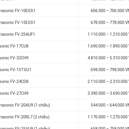
Panasonic FV-10EGS1
606.000 – 706.000 
Panasonic FV-15EGS1
678.000 – 778.000 
Panasonic FV-25AUF1
1.110.000 – 1.210.000
asonic FV-17CU8
1.690.000 – 1.890.000
asonic FV-32CH9
4.810.000 – 5.310.000
nasonic FV-15TGU1
698.000 – 798.000 
asonic FV-24CD8
2.110.000 – 2.310.000
asonic FV-27CH9
3.390.000 – 3.690.000
anasonic FV-20AU9 (1 chiều)
544.000 – 644.000 
nasonic FV-20RL7 (2 chiều)
1.170.000 – 1.270.000
anasonic FV-25AU9 (1 chiều)
658.000 – 758.000 