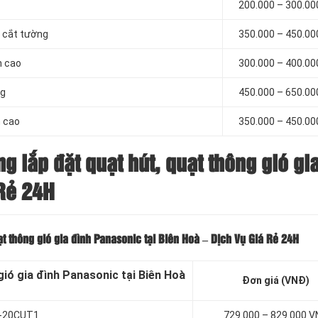
200.000 – 300.0
ó cắt tường
350.000 – 450.0
h cao
300.000 – 400.0
ng
450.000 – 650.0
h cao
350.000 – 450.0
ng lắp đặt quạt hút, quạt thông gió gi
 Rẻ 24H
uạt thông gió gia đình Panasonic tại Biên Hoà – Dịch Vụ Giá Rẻ 24H
gió gia đình Panasonic tại Biên Hoà
Đơn giá (VNĐ)
FV-20CUT1
729.000 – 829.000 