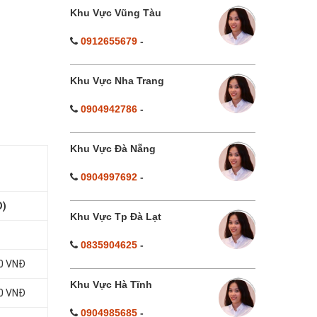
Khu Vực Vũng Tàu
0912655679
-
Khu Vực Nha Trang
0904942786
-
Khu Vực Đà Nẵng
0904997692
-
Đ)
Khu Vực Tp Đà Lạt
0835904625
-
00 VNĐ
Khu Vực Hà Tĩnh
00 VNĐ
0904985685
-