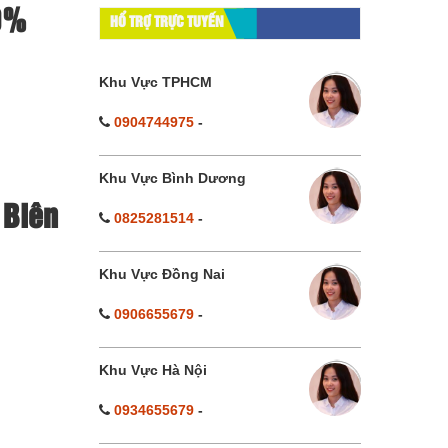
10%
HỔ TRỢ TRỰC TUYẾN
Khu Vực TPHCM
0904744975
-
Khu Vực Bình Dương
 Biên
0825281514
-
Khu Vực Đồng Nai
0906655679
-
Khu Vực Hà Nội
0934655679
-