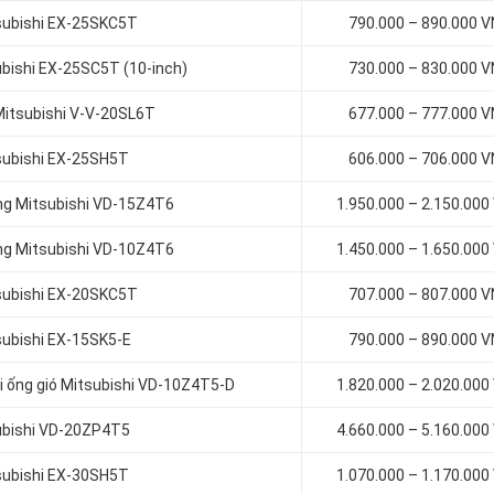
tsubishi EX-25SKC5T
790.000 – 890.000 
ubishi EX-25SC5T (10-inch)
730.000 – 830.000 
 Mitsubishi V-V-20SL6T
677.000 – 777.000 
tsubishi EX-25SH5T
606.000 – 706.000 
ống Mitsubishi VD-15Z4T6
1.950.000 – 2.150.000
ống Mitsubishi VD-10Z4T6
1.450.000 – 1.650.000
tsubishi EX-20SKC5T
707.000 – 807.000 
subishi EX-15SK5-E
790.000 – 890.000 
ối ống gió Mitsubishi VD-10Z4T5-D
1.820.000 – 2.020.000
subishi VD-20ZP4T5
4.660.000 – 5.160.000
tsubishi EX-30SH5T
1.070.000 – 1.170.000