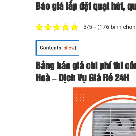
Báo giá lắp đặt quạt hút, q
5/5 - (176 bình chọn
Contents
[
show
]
Bảng báo giá chi phí thi côn
Hoà – Dịch Vụ Giá Rẻ 24H