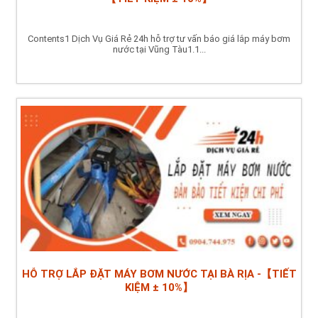
Contents1 Dịch Vụ Giá Rẻ 24h hỗ trợ tư vấn báo giá lắp máy bơm
nước tại Vũng Tàu1.1...
HỖ TRỢ LẮP ĐẶT MÁY BƠM NƯỚC TẠI BÀ RỊA -【TIẾT
KIỆM ± 10%】