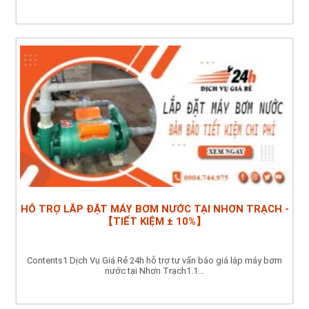
HỖ TRỢ LẮP ĐẶT MÁY BƠM NƯỚC TẠI NHƠN TRẠCH -
【TIẾT KIỆM ± 10%】
Contents1 Dịch Vụ Giá Rẻ 24h hỗ trợ tư vấn báo giá lắp máy bơm
nước tại Nhơn Trạch1.1...