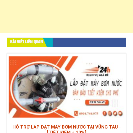
BÀI VIẾT LIÊN QUAN
HỖ TRỢ LẮP ĐẶT MÁY BƠM NƯỚC TẠI VŨNG TÀU -
【TIẾT KIỆM ± 10%】