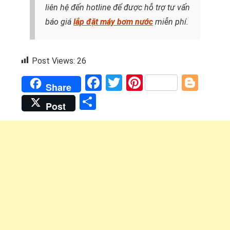
liên hệ đến hotline để được hỗ trợ tư vấn
báo giá
lắp đặt máy bơm nước
miễn phí.
Post Views:
26
Facebook
Twitter
Pinterest
Blog
Share
Share
Post