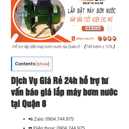
Hỗ trợ lắp đặt máy bơm nước tại Quận 8 -【Tiết kiệm ± 10%】
Contents
[
show
]
Dịch Vụ Giá Rẻ 24h hỗ trợ tư
vấn báo giá lắp máy bơm nước
tại Quận 8
📲
Zalo: 0904.744.975
☎️
Điện thoại: 0904.744.975