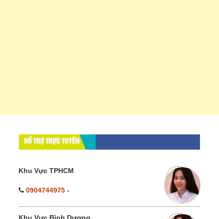
HỔ TRỢ TRỰC TUYẾN
Khu Vực TPHCM
0904744975
-
Khu Vực Bình Dương