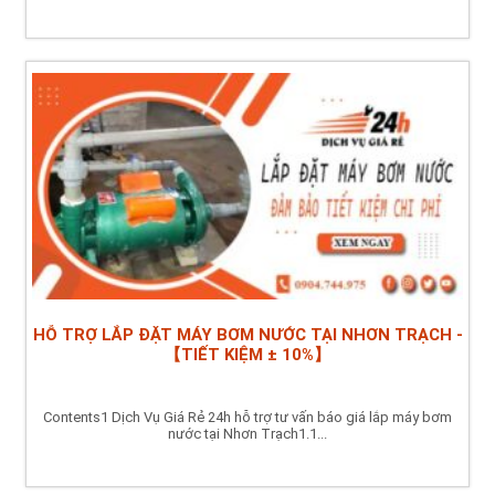
HỖ TRỢ LẮP ĐẶT MÁY BƠM NƯỚC TẠI NHƠN TRẠCH -
【TIẾT KIỆM ± 10%】
Contents1 Dịch Vụ Giá Rẻ 24h hỗ trợ tư vấn báo giá lắp máy bơm
nước tại Nhơn Trạch1.1...