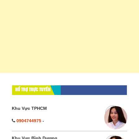
HỔ TRỢ TRỰC TUYẾN
Khu Vực TPHCM
0904744975
-
Khu Vực Bình Dương