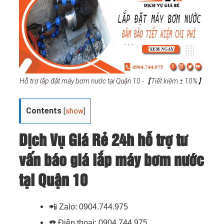
Hỗ trợ lắp đặt máy bơm nước tại Quận 10 -【Tiết kiệm ± 10%】
Contents
[
show
]
Dịch Vụ Giá Rẻ 24h hỗ trợ tư
vấn báo giá lắp máy bơm nước
tại Quận 10
📲
Zalo: 0904.744.975
☎️
Điện thoại: 0904.744.975