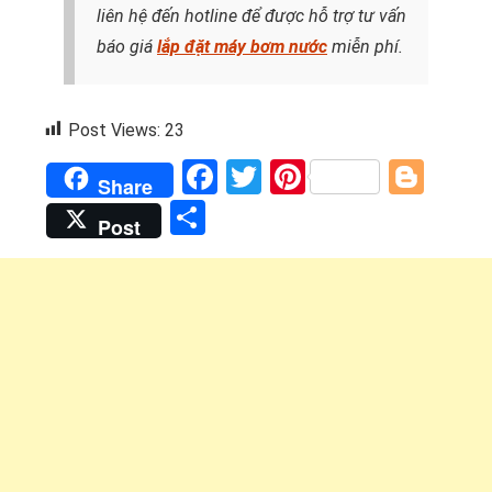
liên hệ đến hotline để được hỗ trợ tư vấn
báo giá
lắp đặt máy bơm nước
miễn phí.
Post Views:
23
Facebook
Twitter
Pinterest
Blog
Share
Share
Post