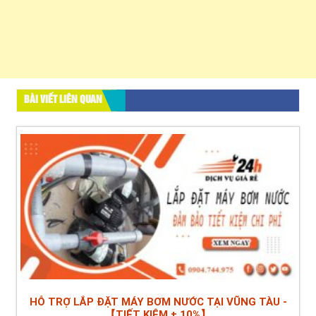
BÀI VIẾT LIÊN QUAN
HỖ TRỢ LẮP ĐẶT MÁY BƠM NƯỚC TẠI VŨNG TÀU -
【TIẾT KIỆM ± 10%】