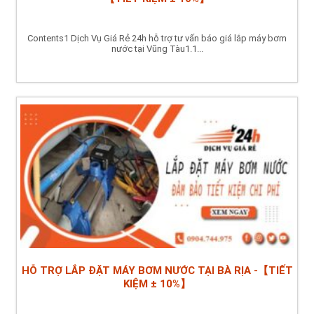
Contents1 Dịch Vụ Giá Rẻ 24h hỗ trợ tư vấn báo giá lắp máy bơm
nước tại Vũng Tàu1.1...
HỖ TRỢ LẮP ĐẶT MÁY BƠM NƯỚC TẠI BÀ RỊA -【TIẾT
KIỆM ± 10%】