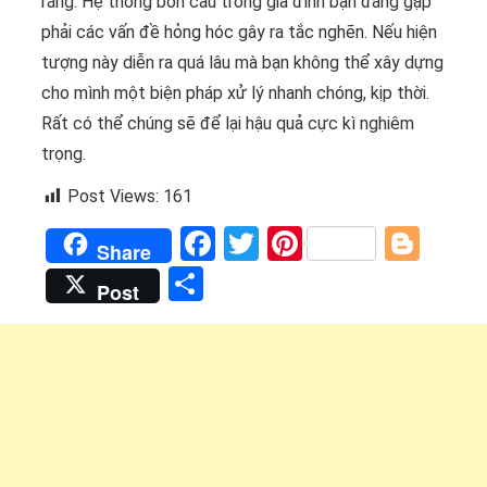
rằng. Hệ thống bồn cầu trong gia đình bạn đang gặp
phải các vấn đề hỏng hóc gây ra tắc nghẽn. Nếu hiện
tượng này diễn ra quá lâu mà bạn không thể xây dựng
cho mình một biện pháp xử lý nhanh chóng, kịp thời.
Rất có thể chúng sẽ để lại hậu quả cực kì nghiêm
trọng.
Post Views:
161
Facebook
Twitter
Pinterest
Blog
Share
Share
Post