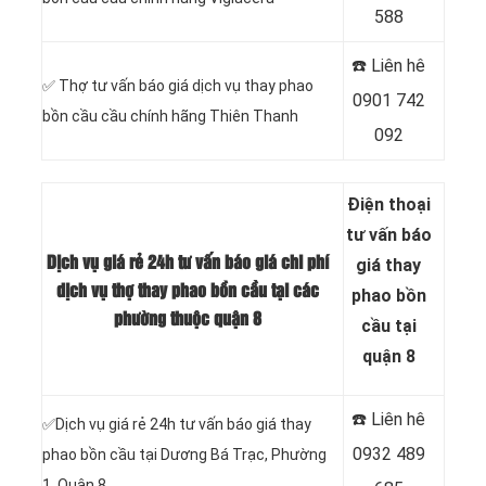
588
☎️ Liên hê
✅ Thợ tư vấn báo giá dịch vụ thay phao
0901 742
bồn cầu cầu chính hãng Thiên Thanh
092
Điện thoại
tư vấn báo
giá thay
Dịch vụ giá rẻ 24h tư vấn báo giá chi phí
dịch vụ thợ thay phao bồn cầu tại các
phao bồn
phường thuộc quận 8
cầu tại
quận 8
☎️ Liên hê
✅Dịch vụ giá rẻ 24h tư vấn báo giá thay
0932 489
phao bồn cầu tại Dương Bá Trạc, Phường
1, Quận 8