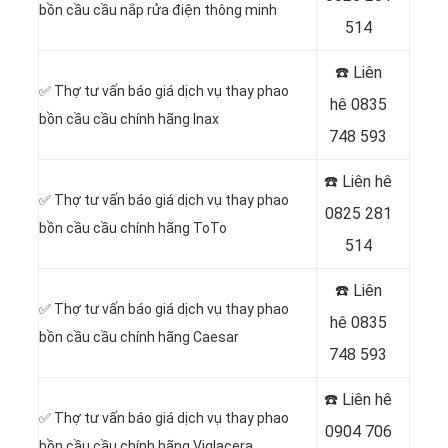
bồn cầu cầu nắp rửa điện thông minh
514
☎️ Liên
✅ Thợ tư vấn báo giá dịch vụ thay phao
hê
0835
bồn cầu cầu chính hãng Inax
748 593
☎️ Liên hê
✅ Thợ tư vấn báo giá dịch vụ thay phao
0825 281
bồn cầu cầu chính hãng ToTo
514
☎️ Liên
✅ Thợ tư vấn báo giá dịch vụ thay phao
hê
0835
bồn cầu cầu chính hãng Caesar
748 593
☎️ Liên hê
✅ Thợ tư vấn báo giá dịch vụ thay phao
0904 706
bồn cầu cầu chính hãng Viglacera