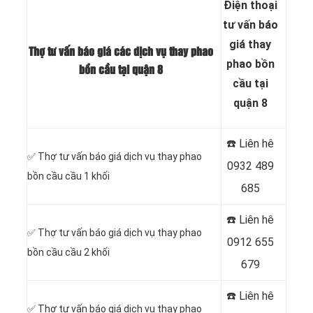
Điện thoại
tư vấn báo
giá thay
Thợ tư vấn báo giá các dịch vụ thay phao
phao bồn
bồn cầu tại quận 8
cầu tại
quận 8
☎️ Liên hê
✅ Thợ tư vấn báo giá dịch vụ thay phao
0932 489
bồn cầu cầu
1 khối
685
☎️ Liên hê
✅ Thợ tư vấn báo giá dịch vụ thay phao
0912 655
bồn cầu cầu 2 khối
679
☎️ Liên hê
✅ Thợ tư vấn báo giá dịch vụ thay phao