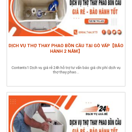
DỊCH VỤ THỢ THAY PHAO BỒN CẦU TẠI GÒ VẤP【BẢO
HÀNH 2 NĂM】
Contents1 Dịch vụ giá rẻ 24h hỗ trợ tư vấn báo giá chi phí dịch vụ
thợ thay phao...