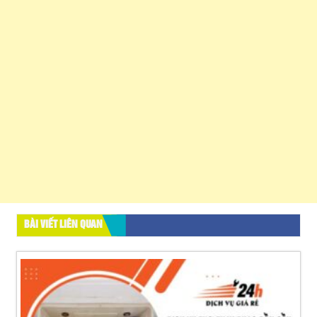
BÀI VIẾT LIÊN QUAN