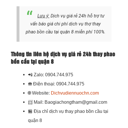
Lưu ý:
Dịch vụ giá rẻ 24h hỗ trợ tư
vấn báo giá chi phí dịch vụ thợ thay
phao bồn cầu tại quận 8 miễn phí 100%.
Thông tin liên hệ dịch vụ giá rẻ 24h thay phao
bồn cầu tại quận 8
📲
Zalo: 0904.744.975
☎️
Điện thoại: 0904.744.975
🌐
Website:
Dichvudiennuochn.com
📨
Mail: Baogiachongtham@gmail.com
🏪
Địa chỉ dịch vụ thay phao bồn cầu tại
quận 8