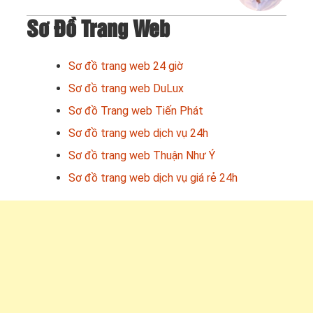
Sơ Đồ Trang Web
Sơ đồ trang web 24 giờ
Sơ đồ trang web DuLux
Sơ đồ Trang web Tiến Phát
Sơ đồ trang web dịch vụ 24h
Sơ đồ trang web Thuận Như Ý
Sơ đồ trang web dịch vụ giá rẻ 24h