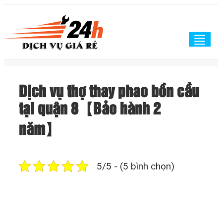
Togg
navig
Dịch vụ thợ thay phao bồn cầu
tại quận 8【Bảo hành 2
năm】
5/5 - (5 bình chọn)