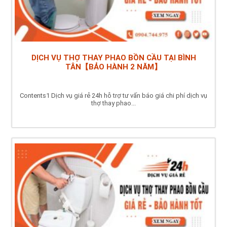
DỊCH VỤ THỢ THAY PHAO BỒN CẦU TẠI BÌNH
TÂN【BẢO HÀNH 2 NĂM】
Contents1 Dịch vụ giá rẻ 24h hỗ trợ tư vấn báo giá chi phí dịch vụ
thợ thay phao...