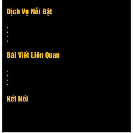
Dịch Vụ Nỗi Bật
Bài Viết Liên Quan
Kết Nối