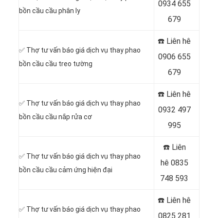
0934 655
bồn cầu cầu phân ly
679
☎️ Liên hê
✅ Thợ tư vấn báo giá dịch vụ thay phao
0906 655
bồn cầu cầu treo tường
679
☎️ Liên hê
✅ Thợ tư vấn báo giá dịch vụ thay phao
0932 497
bồn cầu cầu nắp rửa cơ
995
☎️ Liên
✅ Thợ tư vấn báo giá dịch vụ thay phao
hê
0835
bồn cầu cầu cảm ứng hiện đại
748 593
☎️ Liên hê
✅ Thợ tư vấn báo giá dịch vụ thay phao
0825 281