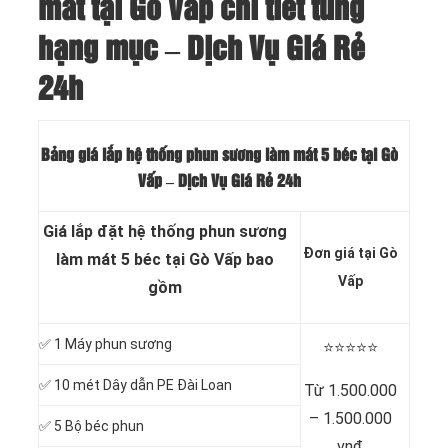
mát tại Gò Vấp chi tiết tùng
hạng mục – Dịch Vụ Giá Rẻ
24h
Bảng giá lắp hệ thống phun sương làm mát 5 béc tại Gò
Vấp – Dịch Vụ Giá Rẻ 24h
Giá lắp đặt hệ thống phun sương
Đơn giá tại Gò
làm mát 5 béc tại Gò Vấp bao
Vấp
gồm
✅
1 Máy phun sương
⭐️⭐️⭐️⭐️⭐️
✅
10 mét Dây dẫn PE Đài Loan
Từ 1.500.000
– 1.500.000
✅
5 Bộ béc phun
vnđ