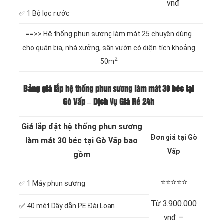
vnđ
✅ 1 Bộ lọc nước
==>> Hệ thống phun sương làm mát 25 chuyên dùng
cho quán bia, nhà xưởng, sân vườn có diện tích khoảng
2
50m
Bảng giá lắp hệ thống phun sương làm mát 30 béc tại
Gò Vấp – Dịch Vụ Giá Rẻ 24h
Giá lắp đặt hệ thống phun sương
Đơn giá tại Gò
làm mát 30 béc tại Gò Vấp bao
Vấp
gồm
⭐️⭐️⭐️⭐️⭐️
✅ 1 Máy phun sương
Từ 3.900.000
✅ 40 mét Dây dẫn PE Đài Loan
vnđ –