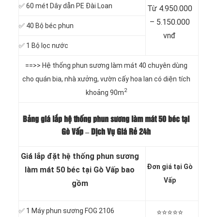
✅ 60 mét Dây dẫn PE Đài Loan
Từ 4.950.000
– 5.150.000
✅ 40 Bộ béc phun
vnđ
✅ 1 Bộ lọc nước
==>> Hệ thống phun sương làm mát 40 chuyên dùng
cho quán bia, nhà xưởng, vườn cấy hoa lan có diện tích
2
khoảng 90m
Bảng giá lắp hệ thống phun sương làm mát 50 béc tại
Gò Vấp – Dịch Vụ Giá Rẻ 24h
Giá lắp đặt hệ thống phun sương
Đơn giá tại Gò
làm mát 50 béc tại Gò Vấp bao
Vấp
gồm
✅ 1 Máy phun sương FOG 2106
⭐️⭐️⭐️⭐️⭐️