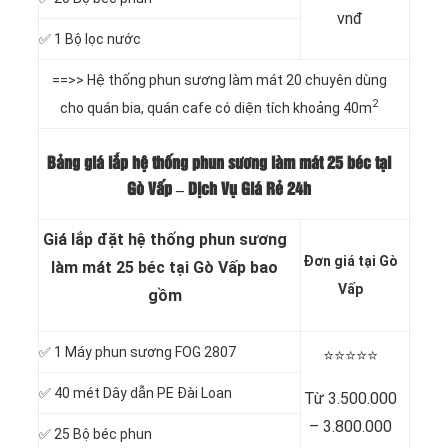
vnđ
✅ 1 Bộ lọc nước
==>> Hệ thống phun sương làm mát 20 chuyên dùng
2
cho quán bia, quán cafe có diện tích khoảng 40m
Bảng giá lắp hệ thống phun sương làm mát 25 béc tại
Gò Vấp – Dịch Vụ Giá Rẻ 24h
Giá lắp đặt hệ thống phun sương
Đơn giá tại Gò
làm mát 25 béc tại Gò Vấp bao
Vấp
gồm
✅ 1 Máy phun sương FOG 2807
⭐️⭐️⭐️⭐️⭐️
✅ 40 mét Dây dẫn PE Đài Loan
Từ 3.500.000
– 3.800.000
✅ 25 Bộ béc phun