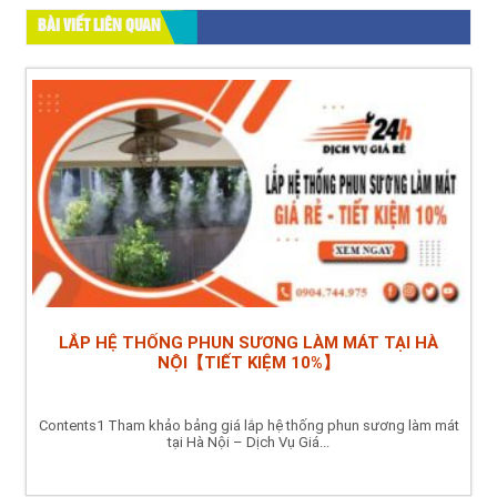
BÀI VIẾT LIÊN QUAN
LẮP HỆ THỐNG PHUN SƯƠNG LÀM MÁT TẠI HÀ
NỘI【TIẾT KIỆM 10%】
Contents1 Tham khảo bảng giá lắp hệ thống phun sương làm mát
tại Hà Nội – Dịch Vụ Giá...