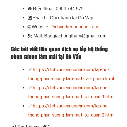
☎️
Điện thoại: 0904.744.975
🏪
Địa chỉ: Chi nhánh tại Gò Vấp
🌐
Website:
Dichvudiennuochn.com
📨
Mail: Baogiachongtham@gmail.com
Các bài viết liên quan dịch vụ lắp hệ thống
phun sương làm mát tại Gò Vấp
✅
https://dichvudiennuochn.com/lap-he-
thong-phun-suong-lam-mat-tai-tphcm.html
✅
https://dichvudiennuochn.com/lap-he-
thong-phun-suong-lam-mat-tai-quan-1.html
✅
https://dichvudiennuochn.com/lap-he-
thong-phun-suong-lam-mat-tai-quan-2.html
Post Views:
401