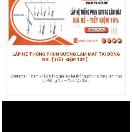
LẮP HỆ THỐNG PHUN SƯƠNG LÀM MÁT TẠI ĐỒNG
NAI【TIẾT KIỆM 10%】
Contents1 Tham khảo bảng giá lắp hệ thống phun sương làm mát
tại Đồng Nai – Dịch Vụ Giá...