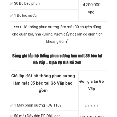
✅ 30 Bộ béc phun
4.200.000
vnđ
✅ 1 Bộ lọc nước
==>> Hệ thống phun sương làm mát 30 chuyên dùng
cho quán bia, nhà xưởng, vườn cấy hoa lan có diện tích
2
khoảng 60m
Bảng giá lắp hệ thống phun sương làm mát 35 béc tại
Gò Vấp – Dịch Vụ Giá Rẻ 24h
Giá lắp đặt hệ thống phun sương
Đơn giá tại Gò
làm mát 35 béc tại Gò Vấp bao
Vấp
gồm
✅ 1 Máy phun sương FOG 1109
⭐️⭐️⭐️⭐️⭐️
✅ 50 mét Dây dẫn PE Đài Loan