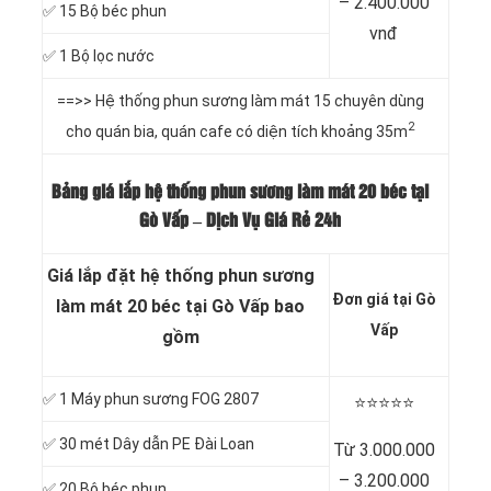
– 2.400.000
✅ 15 Bộ béc phun
vnđ
✅ 1 Bộ lọc nước
==>> Hệ thống phun sương làm mát 15 chuyên dùng
2
cho quán bia, quán cafe có diện tích khoảng 35m
Bảng giá lắp hệ thống phun sương làm mát 20 béc tại
Gò Vấp – Dịch Vụ Giá Rẻ 24h
Giá lắp đặt hệ thống phun sương
Đơn giá tại Gò
làm mát 20 béc tại Gò Vấp bao
Vấp
gồm
✅ 1 Máy phun sương FOG 2807
⭐️⭐️⭐️⭐️⭐️
✅ 30 mét Dây dẫn PE Đài Loan
Từ 3.000.000
– 3.200.000
✅ 20 Bộ béc phun