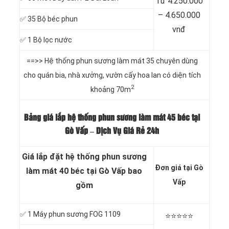
Từ 4.250.000
– 4.650.000
✅ 35 Bộ béc phun
vnđ
✅ 1 Bộ lọc nước
==>> Hệ thống phun sương làm mát 35 chuyên dùng
cho quán bia, nhà xưởng, vườn cấy hoa lan có diện tích
2
khoảng 70m
Bảng giá lắp hệ thống phun sương làm mát 45 béc tại
Gò Vấp – Dịch Vụ Giá Rẻ 24h
Giá lắp đặt hệ thống phun sương
Đơn giá tại Gò
làm mát 40 béc tại Gò Vấp bao
Vấp
gồm
✅ 1 Máy phun sương FOG 1109
⭐️⭐️⭐️⭐️⭐️