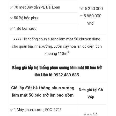
✅ 70 mét Dây dẫn PE Đài Loan
Từ 5.250.000
– 5.650.000
✅ 50 Bộ béc phun
vnđ
✅ 1 Bộ lọc nước
==>> Hệ thống phun sương làm mát 50 chuyên dùng
cho quán bia, nhà xưởng, vườn cây hoa lan có diện tích
2
khoảng 110m
Bảng giá lắp hệ thống phun sương làm mát 50 béc trở
0932.489.685
lên Liên hệ
Giá lắp đặt hệ thống phun sương
Đơn giá tại Gò
làm mát 50 béc trở lên bao gồm
Vấp
✅ 1 Máy phun sương FOG-2703
⭐️⭐️⭐️⭐️⭐️