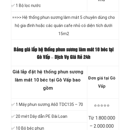
✅ 1 Bộ lọc nước
==>> Hệ thống phun sương làm mát 5 chuyên dùng cho
hộ gia đình hoặc các quán cafe nhỏ có diện tích dưới
15m2
Bảng giá lắp hệ thống phun sương làm mát 10 béc tại
Gò Vấp – Dịch Vụ Giá Rẻ 24h
Giá lắp đặt hệ thống phun sương
Đơn giá tại Gò
làm mát 10 béc tại Gò Vấp bao
Vấp
gồm
✅
1 Máy phun sương A60 TDC135 – 70
⭐️⭐️⭐️⭐️⭐️
✅
20 mét Dây dẫn PE Đài Loan
Từ 1.800.000
– 2.000.000
✅
10 Bộ béc phun