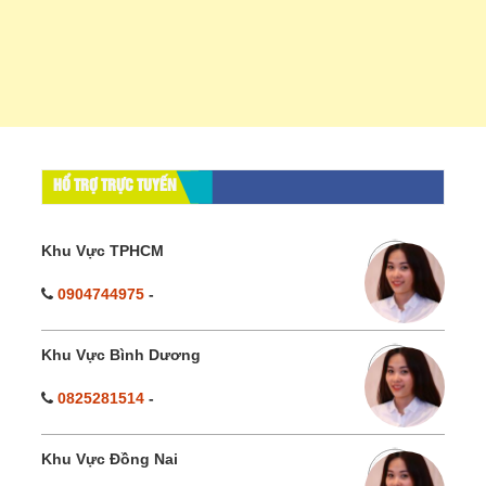
HỔ TRỢ TRỰC TUYẾN
Khu Vực TPHCM
0904744975
-
Khu Vực Bình Dương
0825281514
-
Khu Vực Đồng Nai