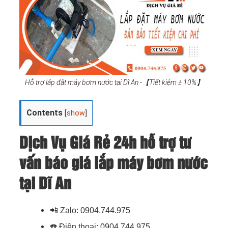
Hỗ trợ lắp đặt máy bơm nước tại Dĩ An -【Tiết kiệm ± 10%】
Contents
[
show
]
Dịch Vụ Giá Rẻ 24h hỗ trợ tư
vấn báo giá lắp máy bơm nước
tại Dĩ An
📲
Zalo: 0904.744.975
☎️
Điện thoại: 0904.744.975