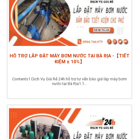
HỖ TRỢ LẮP ĐẶT MÁY BƠM NƯỚC TẠI BÀ RỊA -【TIẾT
KIỆM ± 10%】
Contents1 Dịch Vụ Giá Rẻ 24h hỗ trợ tư vấn báo giá lắp máy bơm
nước tại Bà Rịa1.1...