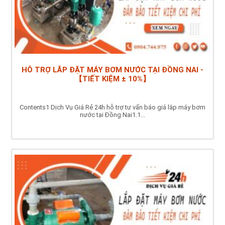
HỖ TRỢ LẮP ĐẶT MÁY BƠM NƯỚC TẠI ĐỒNG NAI -
【TIẾT KIỆM ± 10%】
Contents1 Dịch Vụ Giá Rẻ 24h hỗ trợ tư vấn báo giá lắp máy bơm
nước tại Đồng Nai1.1...