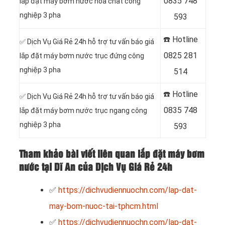
0
835 748
lắp đặt máy bơm nước hóa chất công
nghiệp 3 pha
593
☎️ Hotline
✅ Dịch Vụ Giá Rẻ 24h hỗ trợ tư vấn báo giá
0
825 281
lắp đặt máy bơm nước trục đứng công
nghiệp 3 pha
514
☎️ Hotline
✅ Dịch Vụ Giá Rẻ 24h hỗ trợ tư vấn báo giá
0
835 748
lắp đặt máy bơm nước trục ngang công
nghiệp 3 pha
593
Tham khảo bài viết liên quan lắp đặt máy bơm
nước tại Dĩ An của Dịch Vụ Giá Rẻ 24h
✅
https://dichvudiennuochn.com/lap-dat-
may-bom-nuoc-tai-tphcm.html
✅
https://dichvudiennuochn.com/lap-dat-