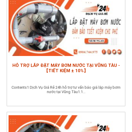
HỖ TRỢ LẮP ĐẶT MÁY BƠM NƯỚC TẠI VŨNG TÀU -
【TIẾT KIỆM ± 10%】
Contents1 Dịch Vụ Giá Rẻ 24h hỗ trợ tư vấn báo giá lắp máy bơm
nước tại Vũng Tàu1.1...