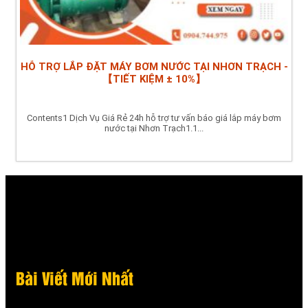
HỖ TRỢ LẮP ĐẶT MÁY BƠM NƯỚC TẠI NHƠN TRẠCH -
【TIẾT KIỆM ± 10%】
Contents1 Dịch Vụ Giá Rẻ 24h hỗ trợ tư vấn báo giá lắp máy bơm
nước tại Nhơn Trạch1.1...
Bài Viết Mới Nhất