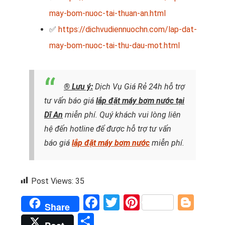
may-bom-nuoc-tai-thuan-an.html
✅
https://dichvudiennuochn.com/lap-dat-
may-bom-nuoc-tai-thu-dau-mot.html
® Lưu ý:
Dịch Vụ Giá Rẻ 24h hỗ trợ
tư vấn báo giá
lắp đặt máy bơm nước
tại
Dĩ An
miễn phí. Quý khách vui lòng liên
hệ đến hotline để được hỗ trợ tư vấn
báo giá
lắp đặt máy bơm nước
miễn phí.
Post Views:
35
Facebook
Twitter
Pinterest
Blog
Share
Share