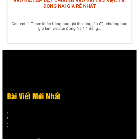
BÁO GIÁ LẮP ĐẶT CHUÔNG BÁO GIỜ LÀM VIỆC TẠI
ĐỒNG NAI GIÁ RẺ NHẤT
Contents1 Tham khảo bảng báo giá thi công lắp đặt chuông báo
giờ làm việc tại Đồng Nai1.1 Bảng...
Bài Viết Mới Nhất