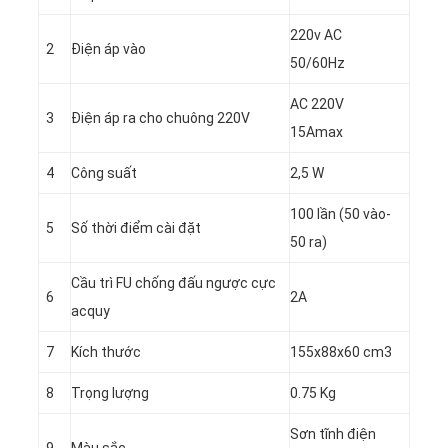
220v AC
2
Điện áp vào
50/60Hz
AC 220V
3
Điện áp ra cho chuông 220V
15Amax
4
Công suất
2,5 W
100 lần (50 vào-
5
Số thời điểm cài đặt
50 ra)
Cầu trì FU chống đấu ngược cực
6
2A
acquy
7
Kích thước
155x88x60 cm3
8
Trọng lượng
0.75 Kg
Sơn tĩnh điện
9
Màu sắc