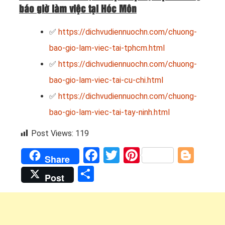
báo giờ làm việc tại Hóc Môn
✅
https://dichvudiennuochn.com/chuong-
bao-gio-lam-viec-tai-tphcm.html
✅
https://dichvudiennuochn.com/chuong-
bao-gio-lam-viec-tai-cu-chi.html
✅
https://dichvudiennuochn.com/chuong-
bao-gio-lam-viec-tai-tay-ninh.html
Post Views:
119
Facebook
Twitter
Pinterest
Blog
Share
Share
Post