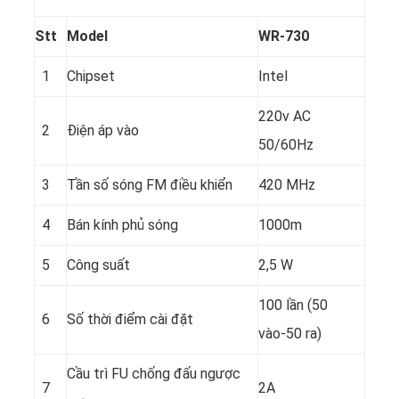
Stt
Model
WR-730
1
Chipset
Intel
220v AC
2
Điện áp vào
50/60Hz
3
Tần số sóng FM điều khiển
420 MHz
4
Bán kính phủ sóng
1000m
5
Công suất
2,5 W
100 lần (50
6
Số thời điểm cài đặt
vào-50 ra)
Cầu trì FU chống đấu ngược
7
2A